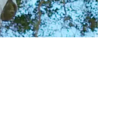
©2021 Dreamscapes造園LLC
Share